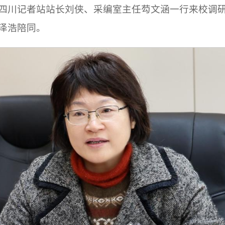
社四川记者站站长刘侠、采编室主任芶文涵一行来校调
泽浩陪同。