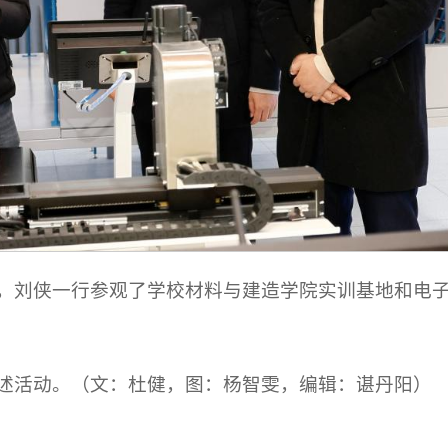
，刘侠一行参观了学校材料与建造学院实训基地和电
述活动。（文：杜健，图：杨智雯，编辑：谌丹阳）